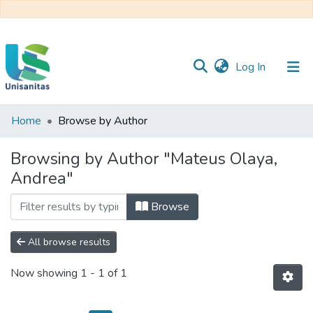
(current)
Log In
Home
Browse by Author
Inicio
Web
Unisanitas
Web
Browsing by Author "Mateus Olaya,
Biblioteca
Andrea"
Browse
All browse results
Now showing
1 - 1 of 1