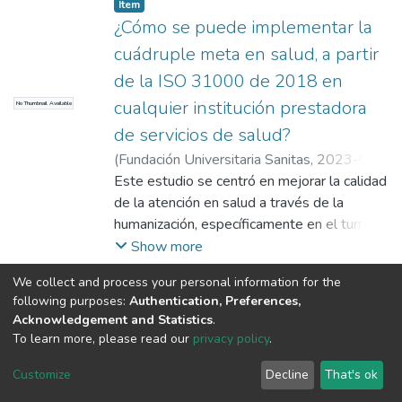
Item
¿Cómo se puede implementar la
cuádruple meta en salud, a partir
de la ISO 31000 de 2018 en
cualquier institución prestadora
No Thumbnail Available
de servicios de salud?
(
Fundación Universitaria Sanitas
,
2023-07-
05
Este estudio se centró en mejorar la calidad
)
Mateus Olaya, Andrea
;
Orjuela Lara,
Tania Lizveth - Asesor Temático
de la atención en salud a través de la
;
Puerto
Gomez,Walter Hernando - Asesor
humanización, específicamente en el turno
Metodológico
de noche de la clínica Los Nogales. Ante las
;
Vargas Correa, Amely
Show more
Marieth - Evaluador
quejas de los usuarios por falta de trato
We collect and process your personal information for the
humano, se diseñó una intervención
following purposes:
Authentication, Preferences,
educativa dirigida al personal de enfermería
Acknowledgement and Statistics
.
de diversas áreas.
To learn more, please read our
privacy policy
.
DSpace software
copyright © 2002-2026
LYRASIS
Cookie
Privacy
End User
Send
El objetivo principal era fomentar una cultura
Customize
Decline
That's ok
settings
policy
Agreement
Feedback
de atención centrada en el paciente, basada