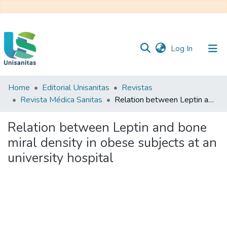
(current)
Log In
Home
Editorial Unisanitas
Revistas
Inicio
Web
Revista Médica Sanitas
Relation between Leptin and bone miral density in obese subjects at an university hospital
Unisanitas
Web
Biblioteca
Relation between Leptin and bone
miral density in obese subjects at an
university hospital