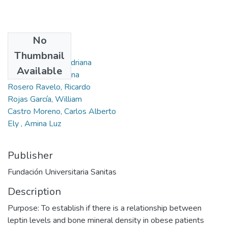
No
Authors
Thumbnail
Medina Orjuela, Adriana
Available
Sierra Osorio, Ariana
Rosero Ravelo, Ricardo
Rojas García, William
Castro Moreno, Carlos Alberto
Ely , Amina Luz
Publisher
Fundación Universitaria Sanitas
Description
Purpose: To establish if there is a relationship between
leptin levels and bone mineral density in obese patients