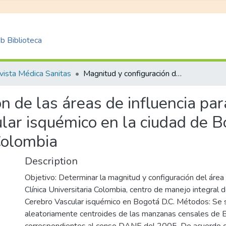
 Biblioteca
vista Médica Sanitas
Magnitud y configuración de las áreas de influencia para el manejo integral del accidente cerebro vascular isquémico en la ciudad de Bogotá D.C : el caso de la clínica universitaria Colombia
n de las áreas de influencia par
lar isquémico en la ciudad de Bo
 Colombia
Description
Objetivo: Determinar la magnitud y configuración del área 
Clínica Universitaria Colombia, centro de manejo integral 
Cerebro Vascular isquémico en Bogotá D.C. Métodos: Se 
aleatoriamente centroides de las manzanas censales de 