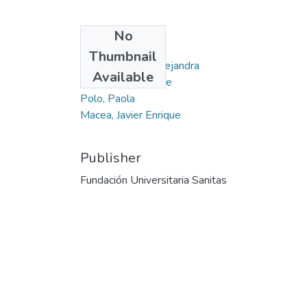
No
Authors
Thumbnail
Palacios, María Alejandra
Available
Pradilla, Iván Felipe
Polo, Paola
Macea, Javier Enrique
Publisher
Fundación Universitaria Sanitas