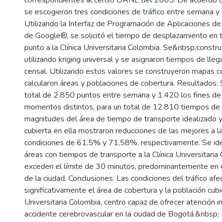
correspondientes al censo DANE del 2005. De acuerdo co
se escogieron tres condiciones de tráfico entre semana y
Utilizando la Interfaz de Programación de Aplicaciones de
de Google®, se solicitó el tiempo de desplazamiento en 
punto a la Clínica Universitaria Colombia. Se&nbsp;constr
utilizando kriging universal y se asignaron tiempos de ll
censal. Utilizando estos valores se construyeron mapas c
calcularon áreas y poblaciones de cobertura. Resultados:
total de 2.850 puntos entre semana y 1.420 los fines de
momentos distintos, para un total de 12.810 tiempos de 
magnitudes del área de tiempo de transporte idealizado y
cubierta en ella mostraron reducciones de las mejores a l
condiciones de 61,5% y 71,58%, respectivamente. Se ide
áreas con tiempos de transporte a la Clínica Universitari
exceden el límite de 30 minutos, predominantemente en e
de la ciudad. Conclusiones: Las condiciones del tráfico afe
significativamente el área de cobertura y la población cubie
Universitaria Colombia, centro capaz de ofrecer atención in
accidente cerebrovascular en la ciudad de Bogotá.&nbsp;