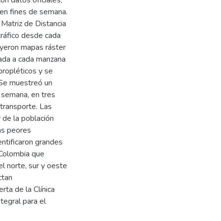
n datos oficiales,
 en fines de semana.
 Matriz de Distancia
tráfico desde cada
uyeron mapas ráster
egada a cada manzana
oropléticos y se
 Se muestreó un
 semana, en tres
transporte. Las
 de la población
as peores
ntificaron grandes
a Colombia que
l norte, sur y oeste
ctan
rta de la Clínica
tegral para el