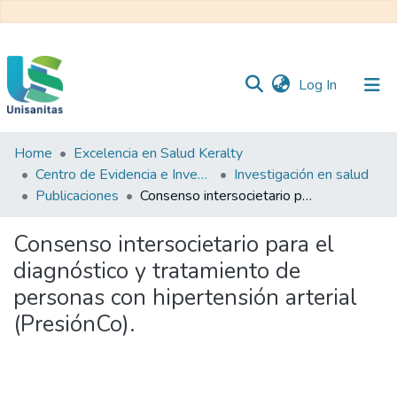
(current)
Log In
Home
Excelencia en Salud Keralty
Inicio
Web
Centro de Evidencia e Investigación para las Decisiones en Salud – CEIDS
Investigación en salud
Unisanitas
Web
Publicaciones
Consenso intersocietario para el diagnóstico y tratamiento de personas con hipertensión arterial (PresiónCo).
Biblioteca
Consenso intersocietario para el
diagnóstico y tratamiento de
personas con hipertensión arterial
(PresiónCo).