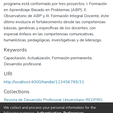
programa está conformado por tres proyectos: I. Formación
en Aprendizaje Basado en Problemas (ABP), II.
Observatorio de ABP y III. Formación Integral Docente, éste
último involucra el fortalecimiento desde las competencias
básicas, genéricas y específicas de los docentes, con
especial énfasis en las competencias comunicativas,
humanísticas, pedagógicas, investigativas y de liderazgo.
Keywords
Capacitación
,
Actualización
,
Formación permanente
,
Desarrollo profesoral
URI
http://localhost:4000/handle/123456789/31
Collections
Revista de Desarrollo Profesoral Universitario REDPRO
We collect and process your personal information for the
Full item page
following purposes:
Authentication, Preferences,