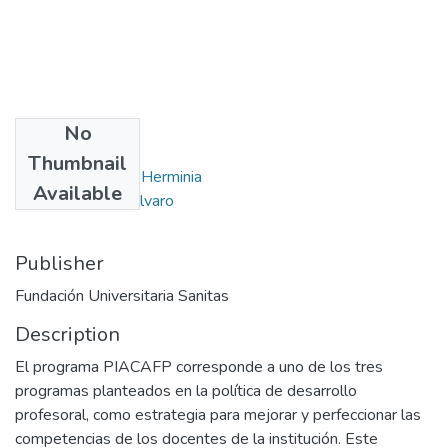
No
Authors
Thumbnail
Roa Trujillo, Sonia Herminia
Available
García Martínez, Álvaro
Publisher
Fundación Universitaria Sanitas
Description
El programa PIACAFP corresponde a uno de los tres
programas planteados en la política de desarrollo
profesoral, como estrategia para mejorar y perfeccionar las
competencias de los docentes de la institución. Este