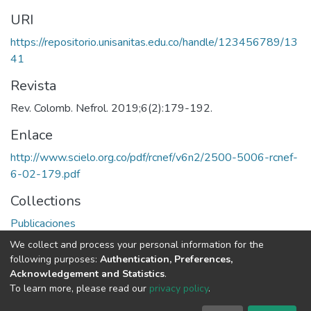
URI
https://repositorio.unisanitas.edu.co/handle/123456789/13
41
Revista
Rev. Colomb. Nefrol. 2019;6(2):179-192.
Enlace
http://www.scielo.org.co/pdf/rcnef/v6n2/2500-5006-rcnef-
6-02-179.pdf
Collections
Publicaciones
We collect and process your personal information for the
Full item page
following purposes:
Authentication, Preferences,
Acknowledgement and Statistics
.
To learn more, please read our
privacy policy
.
DSpace software
copyright © 2002-2026
LYRASIS