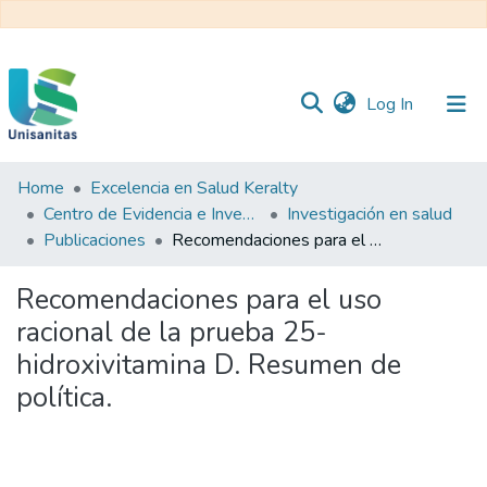
(current)
Log In
Home
Excelencia en Salud Keralty
Inicio
Web
Centro de Evidencia e Investigación para las Decisiones en Salud – CEIDS
Investigación en salud
Unisanitas
Web
Publicaciones
Recomendaciones para el uso racional de la prueba 25-hidroxivitamina D. Resumen de política.
Biblioteca
Recomendaciones para el uso
racional de la prueba 25-
hidroxivitamina D. Resumen de
política.