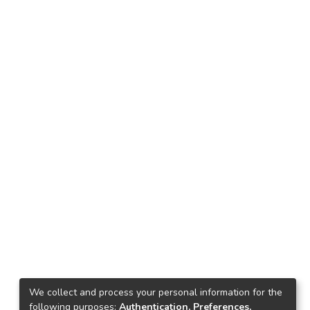
We collect and process your personal information for the
following purposes:
Authentication, Preferences,