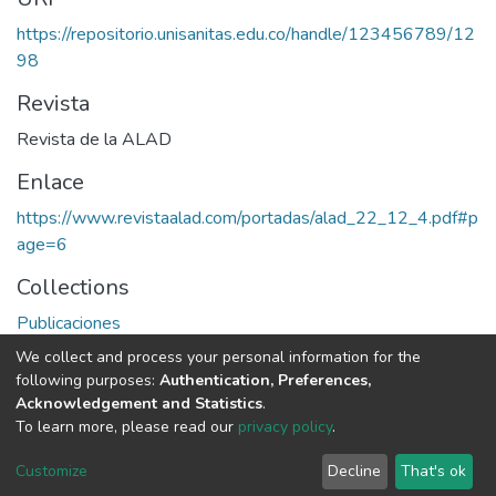
https://repositorio.unisanitas.edu.co/handle/123456789/12
98
Revista
Revista de la ALAD
Enlace
https://www.revistaalad.com/portadas/alad_22_12_4.pdf#p
age=6
Collections
Publicaciones
We collect and process your personal information for the
Full item page
following purposes:
Authentication, Preferences,
Acknowledgement and Statistics
.
To learn more, please read our
privacy policy
.
DSpace software
copyright © 2002-2026
LYRASIS
Cookie
Privacy
End User
Send
Customize
Decline
That's ok
settings
policy
Agreement
Feedback