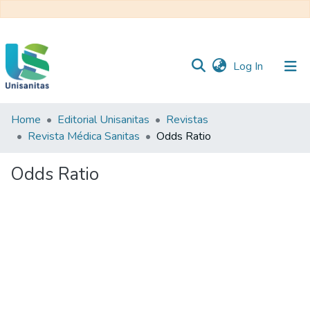
(current)
Log In
Home
Editorial Unisanitas
Revistas
Inicio
Web
Revista Médica Sanitas
Odds Ratio
Unisanitas
Web
Biblioteca
Odds Ratio