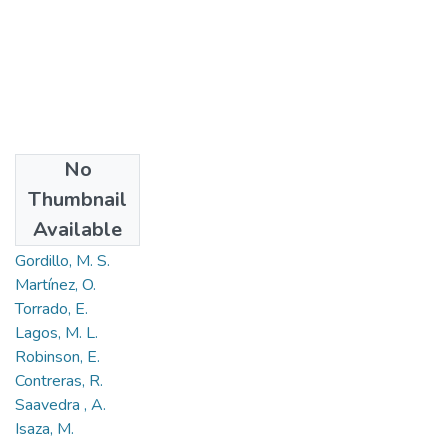
No
Authors
Thumbnail
Caballero, A.
Available
Polania, E.
Gordillo, M. S.
Martínez, O.
Torrado, E.
Lagos, M. L.
Robinson, E.
Contreras, R.
Saavedra , A.
Isaza, M.