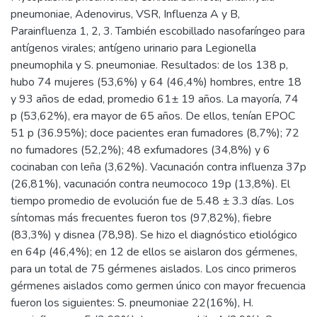
pneumoniae, Adenovirus, VSR, Influenza A y B,
Parainfluenza 1, 2, 3. También escobillado nasofaríngeo para
antígenos virales; antígeno urinario para Legionella
pneumophila y S. pneumoniae. Resultados: de los 138 p,
hubo 74 mujeres (53,6%) y 64 (46,4%) hombres, entre 18
y 93 años de edad, promedio 61± 19 años. La mayoría, 74
p (53,62%), era mayor de 65 años. De ellos, tenían EPOC
51 p (36.95%); doce pacientes eran fumadores (8,7%); 72
no fumadores (52,2%); 48 exfumadores (34,8%) y 6
cocinaban con leña (3,62%). Vacunación contra influenza 37p
(26,81%), vacunación contra neumococo 19p (13,8%). El
tiempo promedio de evolución fue de 5.48 ± 3.3 días. Los
síntomas más frecuentes fueron tos (97,82%), fiebre
(83,3%) y disnea (78,98). Se hizo el diagnóstico etiológico
en 64p (46,4%); en 12 de ellos se aislaron dos gérmenes,
para un total de 75 gérmenes aislados. Los cinco primeros
gérmenes aislados como germen único con mayor frecuencia
fueron los siguientes: S. pneumoniae 22(16%), H.