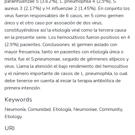
parainfluenzae 5 (3,62%), L. pneumophila 4 (2,9%), S.
aureus 3 (2,17%) y H. influenzae 2 (1,45%). En conjunto los
virus fueron responsables de 6 casos, en 5 como germen
único y el otro caso por asociación de dos virus,
constituyéndose así la etiología viral como la tercera causa
en la presente serie. Los hemocultivos fueron positivos en 4
(2.9%) pacientes. Conclusiones: el germen aislado con
mayor frecuencia, tanto en pacientes con etiología única o
mixta, fue el S.pneumoniae, seguido de gérmenes atípicos y
virus. Llama la atención el bajo rendimiento del hemocultivo
y el número importante de casos de L. pneumophila, lo cual
debe tenerse en cuenta al iniciar la terapia antibiótica de
primera intención.
Keywords
Neumonía
,
Comunidad
,
Etiología
,
Neumoniae
,
Community
,
Etiology
URI