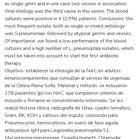
as single germ and in one case two viruses in association.
Viral etiology was the third cause in this series. The blood
cultures were positive in 4 (2.9%) patients. Conclusions: the
most frequent isolate, both as single or mixed aetiology
was S.pneumoniae, followed by atypical germs and viruses.
Of importance, we found a low performance of the blood
cultures and a high number of L. pneumophila isolates, which
must be taken into account to start the first antibiotic
therapy
Objetivo: establecer la etiología de la NAC en adultos
inmunocompetentes que consultan al servicio de urgencias
de la Clínica Reina Sofía. Material y método: se incluyeron
138 pacientes (p) con NAC, que cumplieron criterios de
inclusión y firmaron el consentimiento informado. Se les
realizó historia clínica, radiografía de tórax, cuadro hemático,
Gram, BK, KOH y cultivos del esputo, coloración para
Pneumocystis, hemocultivos, en suero de fase aguda
anticuerpos IgM para Legionella pneumophila S1,
Mycoplasma pneumoniae, Coxiella burnetti, Chlamydia