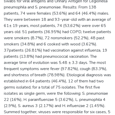
swabs for viral antigens and Urinary Antigen for Legionella
pneumophila and S. pneumoniae. Results: From 138
patients, 74 were females (53.6%) and 64 (46.4%) males.
They were between 18 and 93-year-old with an average of
61± 19 years, most patients, 74 (53,62%) were over 65
years old. 51 patients (36.95%) had COPD, twelve patients
were smokers (8.7%), 72 nonsmokers (52.2%), 48 past
smokers (34.8%) and 6 cooked with wood (3.62%).
37patients (26.81%) had vaccination against influenza, 19
patients (13.8%) had pneumococcal vaccination. The
average time of evolution was 5.48 ± 3.3 days. The most
frequent symptoms were fever (97.82%), cough (83.3%),
and shortness of breath (78.98%). Etiological diagnosis was
established in 64 patients (46.4%), 12 of them had two
germs isolated, for a total of 75 isolates. The first five
isolates as single germ, were the following: S. pneumoniae
22 (16%), H. parainfluenzae 5 (3.62%), L. pneumophila 4
(2.9%), S. aureus 3 (2.17%) and H. influenzae 2 (1.45%).
Summed together, viruses were responsible for six cases, 5