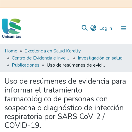
(current)
Log In
Home
Excelencia en Salud Keralty
Inicio
Web
Centro de Evidencia e Investigación para las Decisiones en Salud – CEIDS
Investigación en salud
Unisanitas
Web
Publicaciones
Uso de resúmenes de evidencia para informar el tratamiento farmacológico de personas con sospecha o diagnóstico de infección respiratoria por SARS CoV-2 / COVID-19.
Biblioteca
Uso de resúmenes de evidencia para
informar el tratamiento
farmacológico de personas con
sospecha o diagnóstico de infección
respiratoria por SARS CoV-2 /
COVID-19.