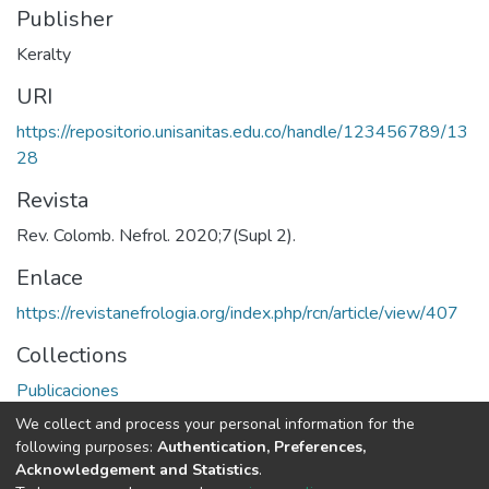
Publisher
Keralty
URI
https://repositorio.unisanitas.edu.co/handle/123456789/13
28
Revista
Rev. Colomb. Nefrol. 2020;7(Supl 2).
Enlace
https://revistanefrologia.org/index.php/rcn/article/view/407
Collections
Publicaciones
We collect and process your personal information for the
Full item page
following purposes:
Authentication, Preferences,
Acknowledgement and Statistics
.