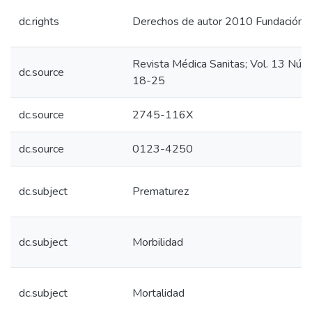
dc.rights
Derechos de autor 2010 Fundación Un
Revista Médica Sanitas; Vol. 13 Núm.
dc.source
18-25
dc.source
2745-116X
dc.source
0123-4250
dc.subject
Prematurez
dc.subject
Morbilidad
dc.subject
Mortalidad