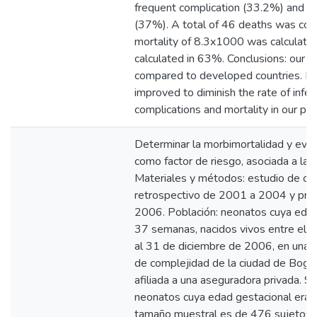
frequent complication (33.2%) and ma
(37%). A total of 46 deaths was coun
mortality of 8.3x1000 was calculated
calculated in 63%. Conclusions: our mor
compared to developed countries. He
improved to diminish the rate of infec
complications and mortality in our pat
Determinar la morbimortalidad y eval
como factor de riesgo, asociada a la 
Materiales y métodos: estudio de coh
retrospectivo de 2001 a 2004 y pro
2006. Población: neonatos cuya edad
37 semanas, nacidos vivos entre el 
al 31 de diciembre de 2006, en una in
de complejidad de la ciudad de Bogot
afiliada a una aseguradora privada. S
neonatos cuya edad gestacional era 
tamaño muestral es de 476 sujetos, 