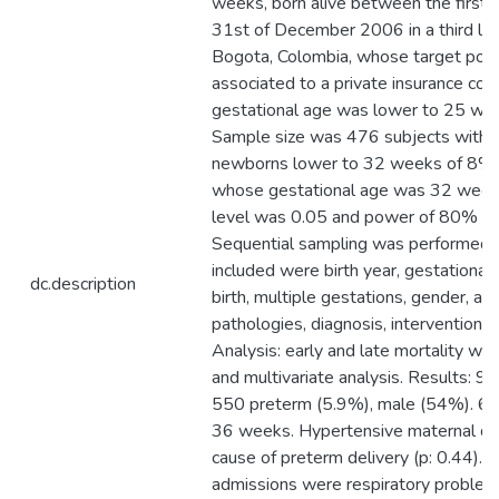
weeks, born alive between the first 
31st of December 2006 in a third level
Bogota, Colombia, whose target popu
associated to a private insurance 
gestational age was lower to 25 we
Sample size was 476 subjects with a
newborns lower to 32 weeks of 8%
whose gestational age was 32 weeks
level was 0.05 and power of 80% with
Sequential sampling was performed.
included were birth year, gestational 
dc.description
birth, multiple gestations, gender, ap
pathologies, diagnosis, interventions
Analysis: early and late mortality we
and multivariate analysis. Results: 9
550 preterm (5.9%), male (54%). 
36 weeks. Hypertensive maternal di
cause of preterm delivery (p: 0.44). 
admissions were respiratory problem