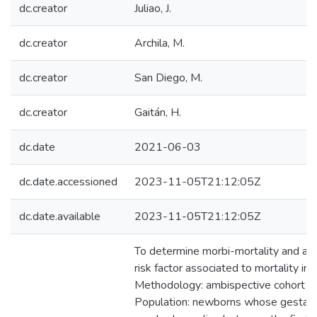
dc.creator
Juliao, J.
dc.creator
Archila, M.
dc.creator
San Diego, M.
dc.creator
Gaitán, H.
dc.date
2021-06-03
dc.date.accessioned
2023-11-05T21:12:05Z
dc.date.available
2023-11-05T21:12:05Z
To determine morbi-mortality and ass
risk factor associated to mortality i
Methodology: ambispective cohort s
Population: newborns whose gestatio