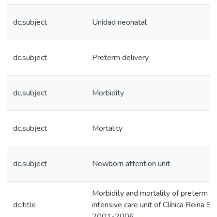
dc.subject
Unidad neonatal
dc.subject
Preterm delivery
dc.subject
Morbidity
dc.subject
Mortality
dc.subject
Newborn attention unit
Morbidity and mortality of preterm n
dc.title
intensive care unit of Clínica Reina S
2001-2006.