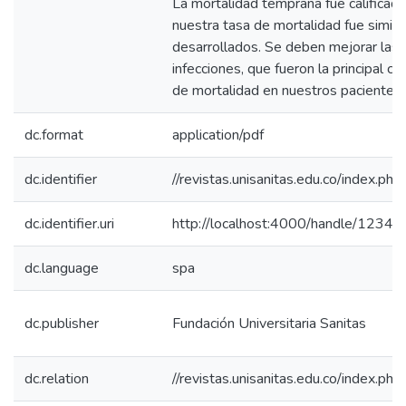
La mortalidad temprana fue calificad
nuestra tasa de mortalidad fue similar
desarrollados. Se deben mejorar las po
infecciones, que fueron la principal c
de mortalidad en nuestros pacientes.
dc.format
application/pdf
dc.identifier
//revistas.unisanitas.edu.co/index.ph
dc.identifier.uri
http://localhost:4000/handle/123
dc.language
spa
dc.publisher
Fundación Universitaria Sanitas
dc.relation
//revistas.unisanitas.edu.co/index.ph