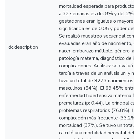
mortalidad esperada para productos
a 32 semanas es del 8% y del 2% pa
gestaciones eran iguales o mayores a
significancia es de 0.05 y poder del 
Se realizó muestreo secuencial conse
evaluadas eran año de nacimiento, ed
dc.description
nacer, embarazo múltiple, género, apga
patología materna, diagnóstico de ing
complicaciones. Análisis: se evaluó 
tardía a través de un análisis uni y mu
tuvo un total de 9273 nacimientos, 
masculinos (54%). El 69.45% entre 
enfermedad hipertensiva materna fue
prematurez (p: 0.44). La principal cau
problemas respiratorios (76.8%). La i
complicación más frecuente (33.2%) y
mortalidad (37%). Se tuvo un total d
calculó una mortalidad neonatal del 