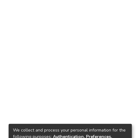
We collect and process your personal information for the
following purposes:
Authentication, Preferences,