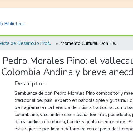
 Biblioteca
Revista de Desarrollo Profesoral Universitario REDPRO
Momento Cultural. Don Pedro Morales Pino: el vallecaucano de notas musicales para la Gran Colombia Andina y breve anecdotario histórico.
Pedro Morales Pino: el valleca
 Colombia Andina y breve anecdot
Description
Semblanza de don Pedro Morales Pino compositor y maes
tradicional del país, experto en bandola,tiple y guitarra. Lo
pentagrama la rica herencia de música tradicional como ba
colombiano, vals andino colombiano, fox-trot, pasodoble, p
danza andina colombiana, bunde, y guabina, entre otros. S
evitar que se perdiera o deformara con el paso del tiempo