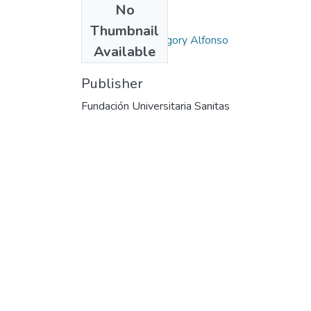
No
Authors
Thumbnail
García Morán, Grégory Alfonso
Available
Publisher
Fundación Universitaria Sanitas