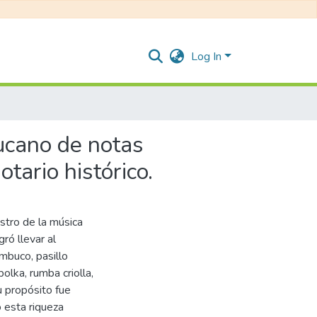
Log In
ucano de notas
ario histórico.
tro de la música
gró llevar al
mbuco, pasillo
olka, rumba criolla,
u propósito fue
 esta riqueza