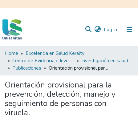
(current)
Log In
Home
Excelencia en Salud Keralty
Inicio
Web
Centro de Evidencia e Investigación para las Decisiones en Salud – CEIDS
Investigación en salud
Unisanitas
Web
Publicaciones
Orientación provisional para la prevención, detección, manejo y seguimiento de personas con viruela.
Biblioteca
Orientación provisional para la
prevención, detección, manejo y
seguimiento de personas con
viruela.