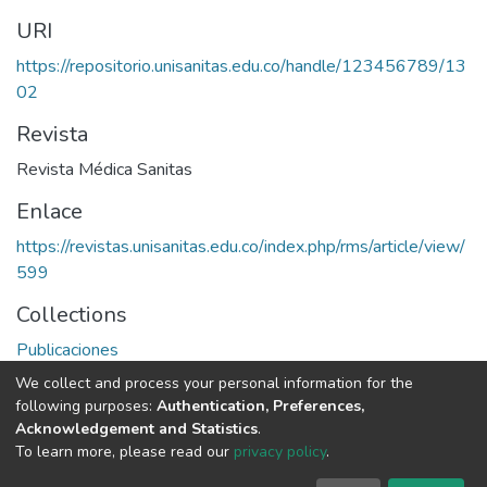
URI
https://repositorio.unisanitas.edu.co/handle/123456789/13
02
Revista
Revista Médica Sanitas
Enlace
https://revistas.unisanitas.edu.co/index.php/rms/article/view/
599
Collections
Publicaciones
We collect and process your personal information for the
Full item page
following purposes:
Authentication, Preferences,
Acknowledgement and Statistics
.
To learn more, please read our
privacy policy
.
DSpace software
copyright © 2002-2026
LYRASIS