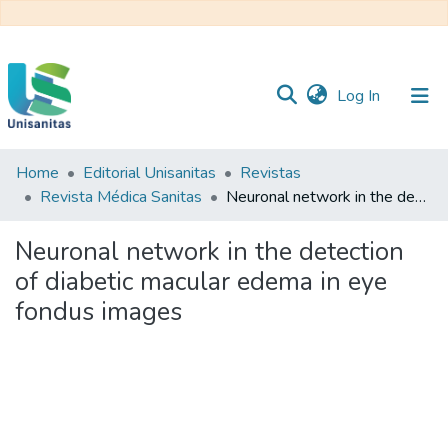
(current)
Log In
Home
Editorial Unisanitas
Revistas
Inicio
Web
Revista Médica Sanitas
Neuronal network in the detection of diabetic macular edema in eye fondus images
Unisanitas
Web
Biblioteca
Neuronal network in the detection
of diabetic macular edema in eye
fondus images