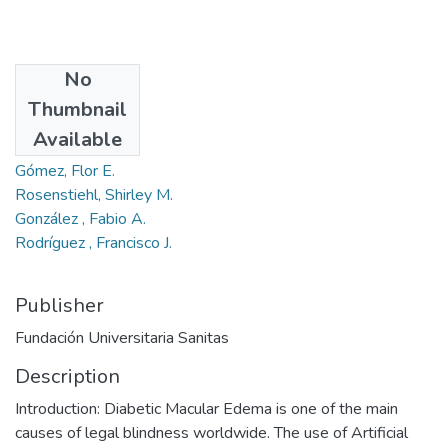
No
Authors
Thumbnail
Ríos, Hernán A.
Available
Perdomo, Oscar J.
Gómez, Flor E.
Rosenstiehl, Shirley M.
González , Fabio A.
Rodríguez , Francisco J.
Publisher
Fundación Universitaria Sanitas
Description
Introduction: Diabetic Macular Edema is one of the main
causes of legal blindness worldwide. The use of Artificial