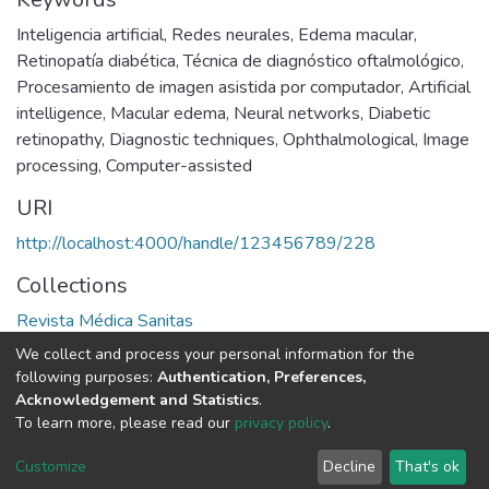
Inteligencia artificial
,
Redes neurales
,
Edema macular
,
Retinopatía diabética
,
Técnica de diagnóstico oftalmológico
,
Procesamiento de imagen asistida por computador
,
Artificial
intelligence
,
Macular edema
,
Neural networks
,
Diabetic
retinopathy
,
Diagnostic techniques
,
Ophthalmological
,
Image
processing
,
Computer-assisted
URI
http://localhost:4000/handle/123456789/228
Collections
Revista Médica Sanitas
We collect and process your personal information for the
Full item page
following purposes:
Authentication, Preferences,
Acknowledgement and Statistics
.
To learn more, please read our
privacy policy
.
DSpace software
copyright © 2002-2026
LYRASIS
Cookie
Privacy
End User
Send
Customize
Decline
That's ok
settings
policy
Agreement
Feedback