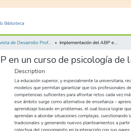
 Biblioteca
Revista de Desarrollo Profesoral Universitario REDPRO
Implementación del ABP en un curso de psicología de la salud y salud pública
 en un curso de psicología de l
Description
La educación superior, y especialmente la universitaria, r
modelos que permitan garantizar que los profesionales de
competencias suficientes para afrontar retos cada vez m
ese ámbito surge como alternativa de enseñanza – apren
aprendizaje basado en problemas, el cual busca lograr qu
aprendan a abordar situaciones complejas, cuestionando 
tradicionales y generando nuevos planteamientos a partir 
colectiva del conocimiento en la interacción con sus pares 