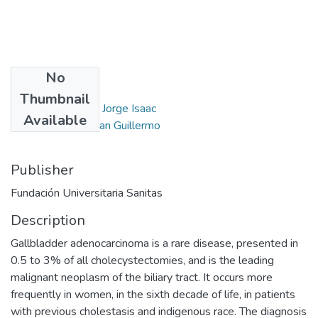
No
Authors
Thumbnail
Vargas Rodríguez, Jorge Isaac
Available
Ramos Castillo, Juan Guillermo
Publisher
Fundación Universitaria Sanitas
Description
Gallbladder adenocarcinoma is a rare disease, presented in
0.5 to 3% of all cholecystectomies, and is the leading
malignant neoplasm of the biliary tract. It occurs more
frequently in women, in the sixth decade of life, in patients
with previous cholestasis and indigenous race. The diagnosis