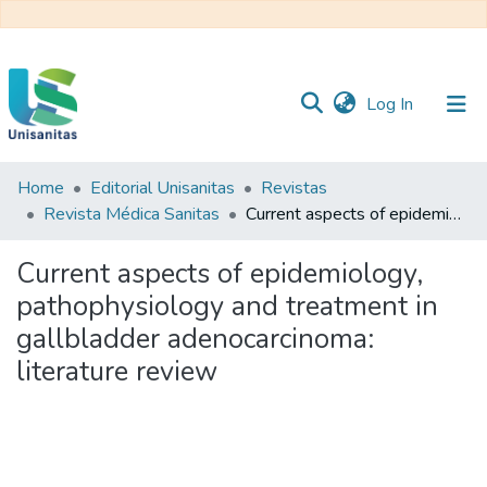
(current)
Log In
Home
Editorial Unisanitas
Revistas
Inicio
Web
Revista Médica Sanitas
Current aspects of epidemiology, pathophysiology and treatment in gallbladder adenocarcinoma: literature review
Unisanitas
Web
Biblioteca
Current aspects of epidemiology,
pathophysiology and treatment in
gallbladder adenocarcinoma:
literature review