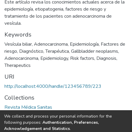
Este artículo revisa los conocimientos actuales acerca de la
epidemiología, etiopatogenia, factores de riesgo y
tratamiento de los pacientes con adenocarcinoma de
vesícula.
Keywords
Vesícula biliar
,
Adenocarcinoma
,
Epidemiología
,
Factores de
riesgo
,
Diagnóstico
,
Terapéutica
,
Gallbladder neoplasms
,
Adenocarcinoma
,
Epidemiology
,
Risk factors
,
Diagnosis
,
Therapeutics
URI
http://localhost:4000/handle/123456789/223
Collections
Revista Médica Sanitas
We collect and process your personal information for the
Full item page
following purposes:
Authentication, Preferences,
Acknowledgement and Statistics
.