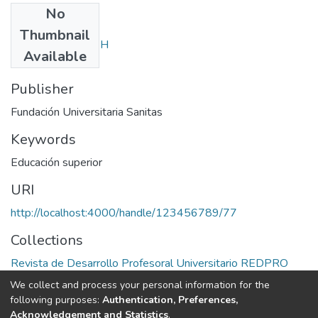
No
Authors
Thumbnail
Roa Trujillo, Sonia H
Available
Publisher
Fundación Universitaria Sanitas
Keywords
Educación superior
URI
http://localhost:4000/handle/123456789/77
Collections
Revista de Desarrollo Profesoral Universitario REDPRO
We collect and process your personal information for the
Full item page
following purposes:
Authentication, Preferences,
Acknowledgement and Statistics
.