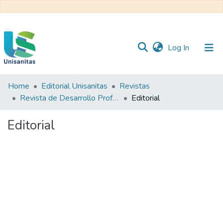
(current)
Log In
Home
Editorial Unisanitas
Revistas
Inicio
Web
Revista de Desarrollo Profesoral Universitario REDPRO
Editorial
Unisanitas
Web
Biblioteca
Editorial