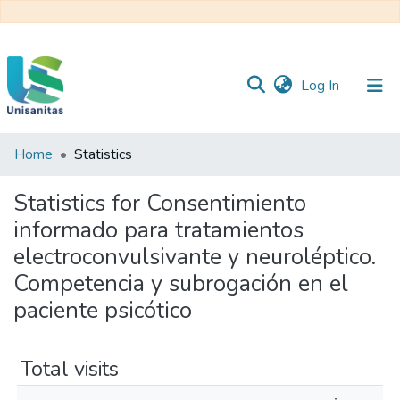
(current)
Log In
Home
Statistics
Inicio
Web
Unisanitas
Web
Statistics for Consentimiento
Biblioteca
informado para tratamientos
electroconvulsivante y neuroléptico.
Competencia y subrogación en el
paciente psicótico
Total visits