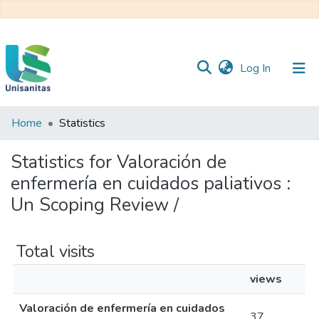
(current)
Log In
Home
Statistics
Inicio
Web
Unisanitas
Web
Statistics for Valoración de
Biblioteca
enfermería en cuidados paliativos :
Un Scoping Review /
Total visits
views
Valoración de enfermería en cuidados
37