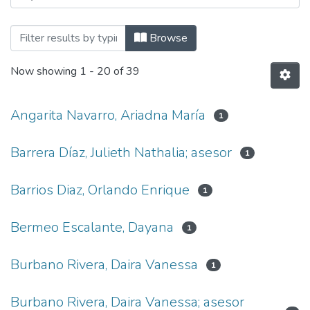
Browsing Postgrado by Author
Browse
Now showing
1 - 20 of 39
Angarita Navarro, Ariadna María
1
Barrera Díaz, Julieth Nathalia; asesor
1
Barrios Diaz, Orlando Enrique
1
Bermeo Escalante, Dayana
1
Burbano Rivera, Daira Vanessa
1
Burbano Rivera, Daira Vanessa; asesor