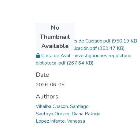
No
Files
Thumbnail
Configuracion redes de Cuidado.pdf
(950.19 KB
Available
Licencia de publicación.pdf
(359.47 KB)
Carta de Aval - investigaciones repositorio
biblioteca .pdf
(267.64 KB)
Date
2026-06-05
Authors
Villalba Chacon, Santiago
Santoya Orozco, Diana Patricia
Lopez Infante, Vanessa