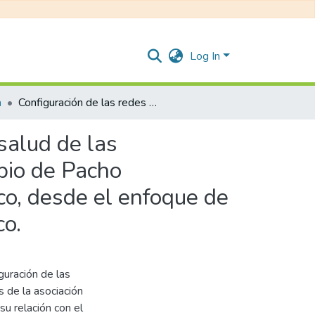
Log In
a
Configuración de las redes de cuidado como activos en salud de las integrantes de la asociación ASOMUSAMI en el municipio de Pacho (Cundinamarca) y su relación con el bienestar psicológico, desde el enfoque de la psicología clínica comunitaria y el modelo salutogénico.
salud de las
pio de Pacho
co, desde el enfoque de
co.
guración de las
 de la asociación
 relación con el