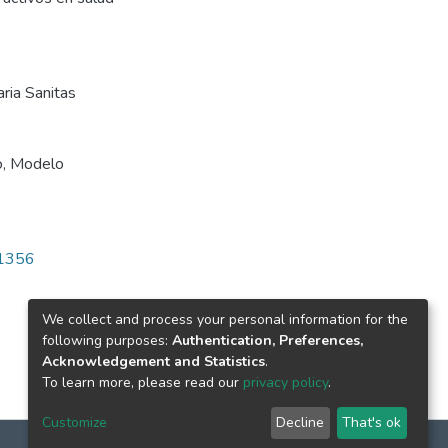
aria Sanitas
o
,
Modelo
/1356
We collect and process your personal information for the
following purposes:
Authentication, Preferences,
Acknowledgement and Statistics
.
To learn more, please read our
privacy policy
.
Customize
Decline
That's ok