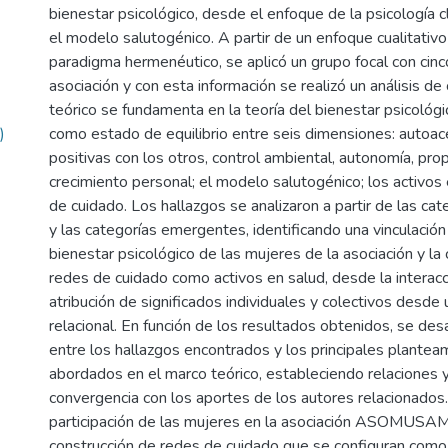
bienestar psicológico, desde el enfoque de la psicología cl
el modelo salutogénico. A partir de un enfoque cualitativ
paradigma hermenéutico, se aplicó un grupo focal con cinco
asociación y con esta información se realizó un análisis de
teórico se fundamenta en la teoría del bienestar psicológ
)
como estado de equilibrio entre seis dimensiones: autoace
positivas con los otros, control ambiental, autonomía, prop
crecimiento personal; el modelo salutogénico; los activos 
de cuidado. Los hallazgos se analizaron a partir de las ca
y las categorías emergentes, identificando una vinculación 
bienestar psicológico de las mujeres de la asociación y la
redes de cuidado como activos en salud, desde la interacc
atribución de significados individuales y colectivos desde
relacional. En función de los resultados obtenidos, se desa
entre los hallazgos encontrados y los principales plantea
abordados en el marco teórico, estableciendo relaciones 
convergencia con los aportes de los autores relacionados.
participación de las mujeres en la asociación ASOMUSAMI
construcción de redes de cuidado que se configuran como 