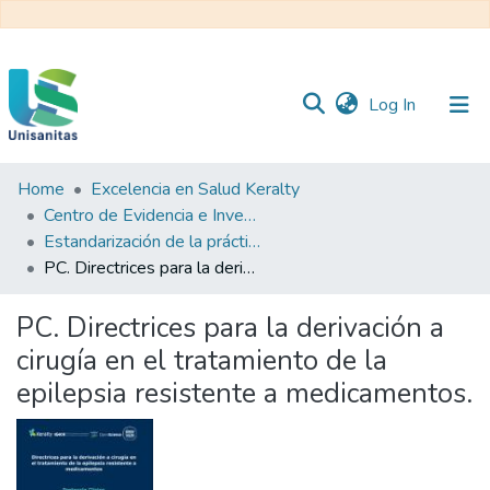
(current)
Log In
Home
Excelencia en Salud Keralty
Inicio
Web
Centro de Evidencia e Investigación para las Decisiones en Salud – CEIDS
Unisanitas
Web
Estandarización de la práctica clínica
Biblioteca
PC. Directrices para la derivación a cirugía en el tratamiento de la epilepsia resistente a medicamentos.
PC. Directrices para la derivación a
cirugía en el tratamiento de la
epilepsia resistente a medicamentos.