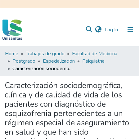
(current)
Log In
Home
Trabajos de grado
Facultad de Medicina
Inicio
Web
Postgrado
Especialización
Psiquiatría
Unisanitas
Web
Caracterización sociodemográfica, clínica y de calidad de vida de los pacientes con diagnóstico de esquizofrenia pertenecientes a un régimen especial de aseguramiento en salud y que han sido hospitalizados en una institución de salud mental en la ciudad de Bogotá
Biblioteca
Caracterización sociodemográfica,
clínica y de calidad de vida de los
pacientes con diagnóstico de
esquizofrenia pertenecientes a un
régimen especial de aseguramiento
en salud y que han sido