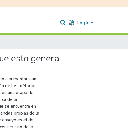
Log In
en adolescentes y los estigmas sociales que esto genera
que esto genera
do a aumentar, aun
ción de los métodos
a es una etapa de
erca de la
ue se encuentra en
encias propias de la
e ensayo es el de
centes sino de la