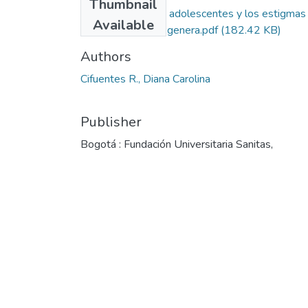
Thumbnail
El embarazo en adolescentes y los estigmas
Available
sociales que esto genera.pdf
(182.42 KB)
Authors
Cifuentes R., Diana Carolina
Publisher
Bogotá : Fundación Universitaria Sanitas,