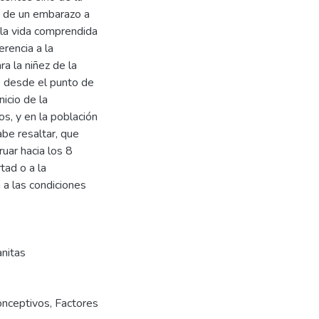
o de un embarazo a
 la vida comprendida
rencia a la
a la niñez de la
s desde el punto de
nicio de la
os, y en la población
abe resaltar, que
uar hacia los 8
tad o a la
a las condiciones
anitas
onceptivos
,
Factores