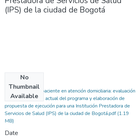
Prestadora de Servicios de Salud
(IPS) de la ciudad de Bogotá
No
Files
Thumbnail
Seguridad del paciente en atención domiciliaria: evaluación
Available
del planteamiento actual del programa y elaboración de
propuesta de ejecución para una Institución Prestadora de
Servicios de Salud (IPS) de la ciudad de Bogotá.pdf
(1.19
MB)
Date