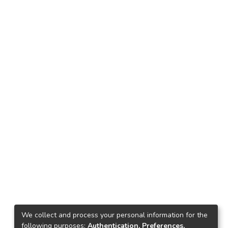
We collect and process your personal information for the
following purposes:
Authentication, Preferences,