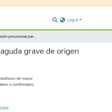
Log In
Orientación provisional para el abordaje de la hepatitis aguda grave de origen desconocido en niños.
s aguda grave de origen
araclínicos de mayor
ables o confirmados
/1094