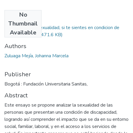
No
Files
Thumbnail
No limites tu sexualidad, si te sientes en condicion de
Available
discapacidad.pdf
(471.6 KB)
Authors
Zuluaga Mejía, Johanna Marcela
Publisher
Bogotá : Fundación Universitaria Sanitas,
Abstract
Este ensayo se propone analizar la sexualidad de las
personas que presentan una condición de discapacidad,
logrando así comprender el impacto que se da en su entorno
social, familiar, laboral, y en el acceso a los servicios de