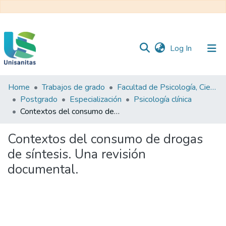
(current)
Log In
Home
Trabajos de grado
Facultad de Psicología, Ciencias Sociales y de la Educación
Inicio
Web
Postgrado
Especialización
Psicología clínica
Unisanitas
Web
Contextos del consumo de drogas de síntesis. Una revisión documental.
Biblioteca
Contextos del consumo de drogas
de síntesis. Una revisión
documental.