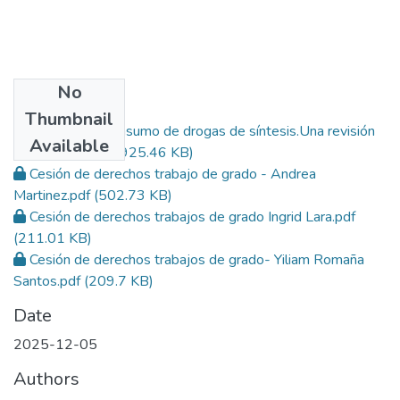
No
Files
Thumbnail
Contextos del consumo de drogas de síntesis.Una revisión
Available
documental..pdf
(925.46 KB)
Cesión de derechos trabajo de grado - Andrea
Martinez.pdf
(502.73 KB)
Cesión de derechos trabajos de grado Ingrid Lara.pdf
(211.01 KB)
Cesión de derechos trabajos de grado- Yiliam Romaña
Santos.pdf
(209.7 KB)
Date
2025-12-05
Authors