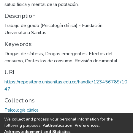
salud física y mental de la población.
Description
Trabajo de grado (Psicología clínica) - Fundación
Universitaria Sanitas
Keywords
Drogas de síntesis
,
Drogas emergentes
,
Efectos del
consumo
,
Contextos de consumo
,
Revisión documental
URI
https://repositorio.unisanitas.edu.co/handle/123456789/10
47
Collections
Psicología clínica
We collect and process your personal information for the
Full item page
following purposes:
Authentication, Preferences,
Acknowledgement and Statistics
.