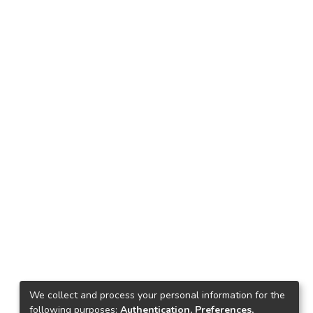
We collect and process your personal information for the
following purposes:
Authentication, Preferences,