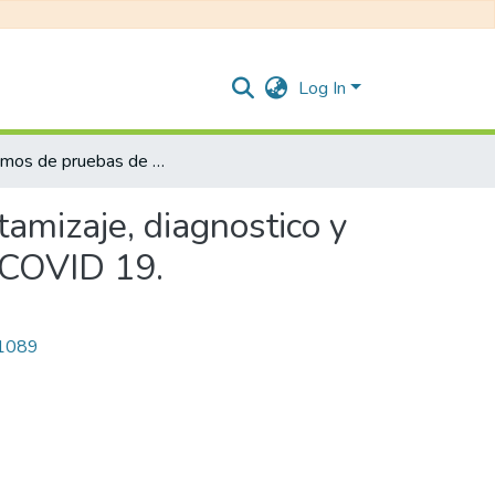
Log In
Algoritmos de pruebas de pruebas de laboratorio para tamizaje, diagnostico y aislamiento de personas con infección por SARS CoV2/COVID 19.
amizaje, diagnostico y
/COVID 19.
/1089