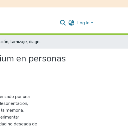
Log In
Prevención, tamizaje, diagnostico y tratamiento de delirium en personas adultas.
irium en personas
terizado por una
desorientación,
 la memoria,
perimentar
ilidad no deseada de