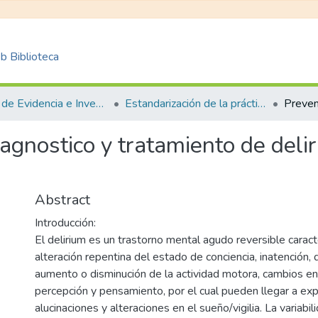
 Biblioteca
Centro de Evidencia e Investigación para las Decisiones en Salud – CEIDS
Estandarización de la práctica clínica
iagnostico y tratamiento de del
Abstract
Introducción:
El delirium es un trastorno mental agudo reversible carac
alteración repentina del estado de conciencia, inatención, 
aumento o disminución de la actividad motora, cambios en
percepción y pensamiento, por el cual pueden llegar a ex
alucinaciones y alteraciones en el sueño/vigilia. La variab