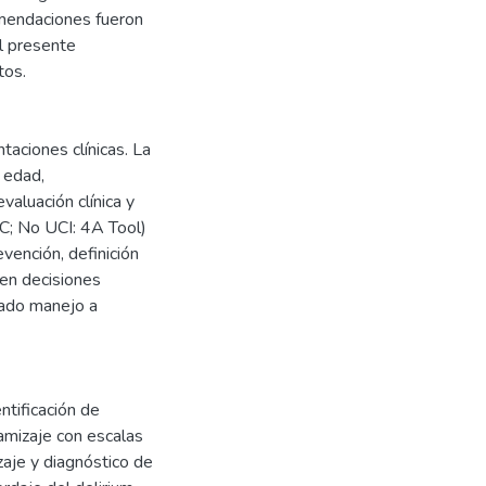
omendaciones fueron
el presente
tos.
taciones clínicas. La
 edad,
aluación clínica y
C; No UCI: 4A Tool)
vención, definición
 en decisiones
uado manejo a
entificación de
amizaje con escalas
zaje y diagnóstico de