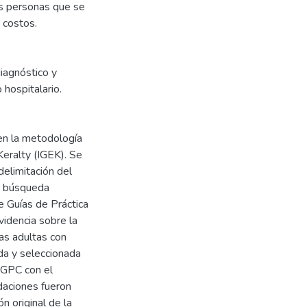
las personas que se
 costos.
iagnóstico y
 hospitalario.
 en la metodología
Keralty (IGEK). Se
delimitación del
a búsqueda
e Guías de Práctica
idencia sobre la
as adultas con
ada y seleccionada
s GPC con el
daciones fueron
ón original de la