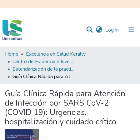
(current)
Log In
Home
Excelencia en Salud Keralty
Inicio
Web
Centro de Evidencia e Investigación para las Decisiones en Salud – CEIDS
Unisanitas
Web
Estandarización de la práctica clínica
Biblioteca
Guía Clínica Rápida para Atención de Infección por SARS CoV-2 (COVID 19): Urgencias, hospitalización y cuidado crítico.
Guía Clínica Rápida para Atención
de Infección por SARS CoV-2
(COVID 19): Urgencias,
hospitalización y cuidado crítico.