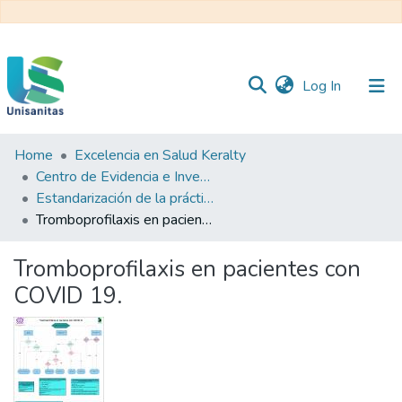
(current)
Log In
Home
Excelencia en Salud Keralty
Inicio
Web
Centro de Evidencia e Investigación para las Decisiones en Salud – CEIDS
Unisanitas
Web
Estandarización de la práctica clínica
Biblioteca
Tromboprofilaxis en pacientes con COVID 19.
Tromboprofilaxis en pacientes con
COVID 19.