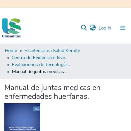
(current)
Log In
Home
Excelencia en Salud Keralty
Inicio
Web
Centro de Evidencia e Investigación para las Decisiones en Salud – CEIDS
Unisanitas
Web
Evaluaciones de tecnología sanitaria
Biblioteca
Manual de juntas medicas en enfermedades huerfanas.
Manual de juntas medicas en
enfermedades huerfanas.