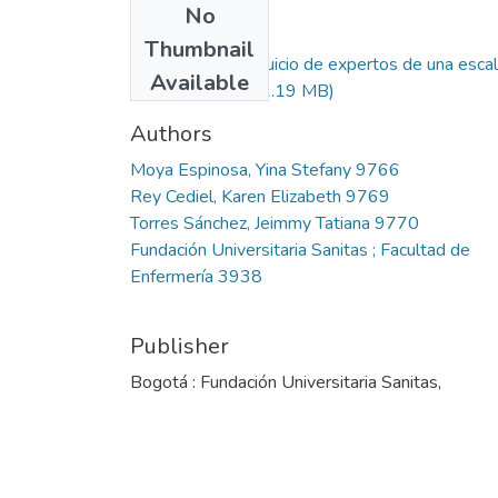
No
Files
Thumbnail
Validación por juicio de expertos de una esca
Available
para medir....pdf
(1.19 MB)
Authors
Moya Espinosa, Yina Stefany 9766
Rey Cediel, Karen Elizabeth 9769
Torres Sánchez, Jeimmy Tatiana 9770
Fundación Universitaria Sanitas ; Facultad de
Enfermería 3938
Publisher
Bogotá : Fundación Universitaria Sanitas,