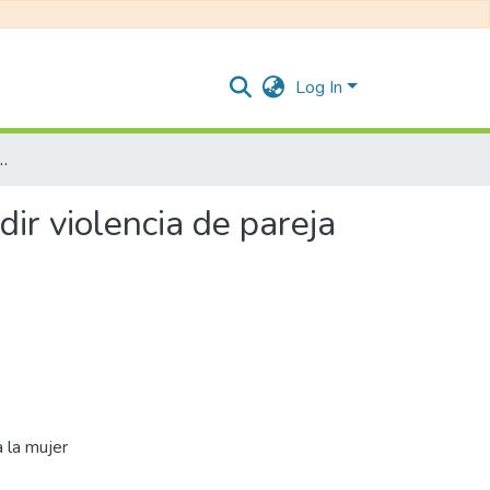
Log In
 una escala para medir violencia de pareja en Bogotá, Colombia /
dir violencia de pareja
a la mujer