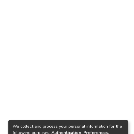
We collect and process your personal information for the
following purposes:
Authentication, Preferences,