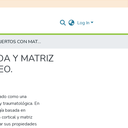
Log In
ALOINJERTOS CON MATRIZ ÓSEA DESMINERALIZADA Y MATRIZ EXTRACELULAR EN REGENERACIÓN DE TEJIDO ÓSEO.
DA Y MATRIZ
EO.
dado como una
 y traumatológica. En
gía basada en
ortical y matriz
ar sus propiedades