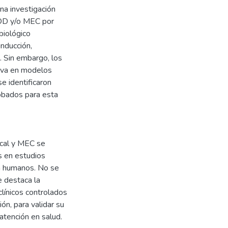
na investigación
MOD y/o MEC por
biológico
nducción,
. Sin embargo, los
tiva en modelos
e identificaron
robados para esta
ical y MEC se
s en estudios
en humanos. No se
e destaca la
clínicos controlados
ón, para validar su
 atención en salud.