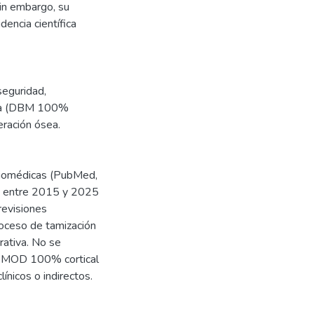
Sin embargo, su
dencia científica
 seguridad,
zada (DBM 100%
eración ósea.
biomédicas (PubMed,
nes entre 2015 y 2025
 revisiones
proceso de tamización
rrativa. No se
 de MOD 100% cortical
ínicos o indirectos.