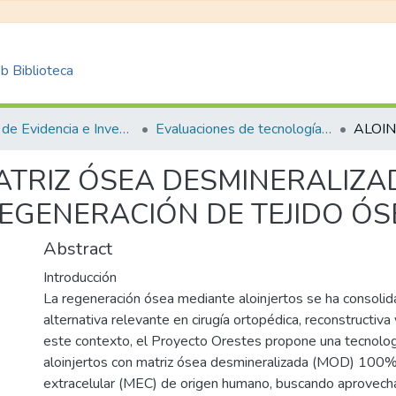
 Biblioteca
Centro de Evidencia e Investigación para las Decisiones en Salud – CEIDS
Evaluaciones de tecnología sanitaria
ATRIZ ÓSEA DESMINERALIZA
EGENERACIÓN DE TEJIDO ÓS
Abstract
Introducción
La regeneración ósea mediante aloinjertos se ha consoli
alternativa relevante en cirugía ortopédica, reconstructiva
este contexto, el Proyecto Orestes propone una tecnolo
aloinjertos con matriz ósea desmineralizada (MOD) 100% c
extracelular (MEC) de origen humano, buscando aprovech