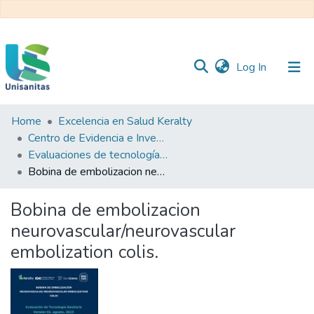
(current)
Log In
Home
Excelencia en Salud Keralty
Inicio
Web
Centro de Evidencia e Investigación para las Decisiones en Salud – CEIDS
Unisanitas
Web
Evaluaciones de tecnología sanitaria
Biblioteca
Bobina de embolizacion neurovascular/neurovascular embolization colis.
Bobina de embolizacion
neurovascular/neurovascular
embolization colis.