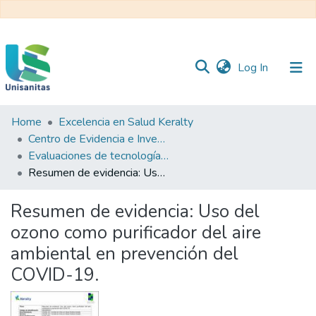
(current)
Log In
Home
Excelencia en Salud Keralty
Inicio
Web
Centro de Evidencia e Investigación para las Decisiones en Salud – CEIDS
Unisanitas
Web
Evaluaciones de tecnología sanitaria
Biblioteca
Resumen de evidencia: Uso del ozono como purificador del aire ambiental en prevención del COVID-19.
Resumen de evidencia: Uso del
ozono como purificador del aire
ambiental en prevención del
COVID-19.