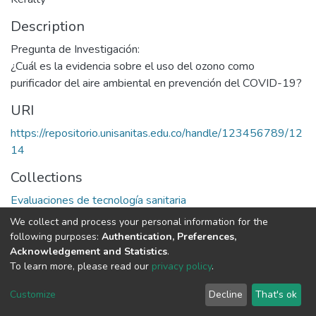
Description
Pregunta de Investigación:
¿Cuál es la evidencia sobre el uso del ozono como
purificador del aire ambiental en prevención del COVID-19?
URI
https://repositorio.unisanitas.edu.co/handle/123456789/12
14
Collections
Evaluaciones de tecnología sanitaria
We collect and process your personal information for the
Full item page
following purposes:
Authentication, Preferences,
Acknowledgement and Statistics
.
To learn more, please read our
privacy policy
.
DSpace software
copyright © 2002-2026
LYRASIS
Cookie
Privacy
End User
Send
Customize
Decline
That's ok
settings
policy
Agreement
Feedback