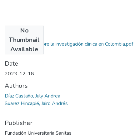
No
Files
Thumbnail
Marco legal sobre la investigación clínica en Colombia.pdf
Available
(550.75 KB)
Date
2023-12-18
Authors
Díaz Castaño, July Andrea
Suarez Hincapié, Jairo Andrés
Publisher
Fundación Universitaria Sanitas