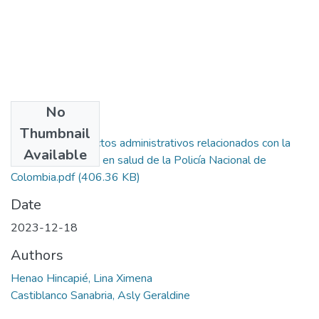
No
Files
Thumbnail
Legislación y actos administrativos relacionados con la
Available
gestión del riesgo en salud de la Policía Nacional de
Colombia.pdf
(406.36 KB)
Date
2023-12-18
Authors
Henao Hincapié, Lina Ximena
Castiblanco Sanabria, Asly Geraldine