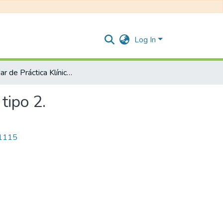
Log In
Estándar de Práctica Klínica (EPK) en diabetes mellitus tipo 2.
tipo 2.
/1115