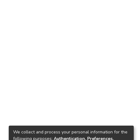
We collect and process your personal information for the
following purposes:
Authentication, Preferences,