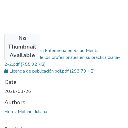
No
Files
Thumbnail
Terapia Narrativa en Enfermería en Salud Mental
Available
perspectivas desde los profesionales en su practica diaria-
2-2.pdf
(755.92 KB)
Licencia de publicación.pdf.pdf
(293.79 KB)
Date
2026-03-26
Authors
Florez Molano, Juliana