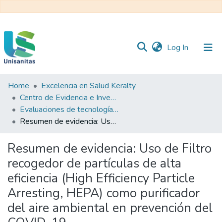
(current)
Log In
Home
Excelencia en Salud Keralty
Inicio
Web
Centro de Evidencia e Investigación para las Decisiones en Salud – CEIDS
Unisanitas
Web
Evaluaciones de tecnología sanitaria
Biblioteca
Resumen de evidencia: Uso de Filtro recogedor de partículas de alta eficiencia (High Efficiency Particle Arresting, HEPA) como purificador del aire ambiental en prevención del COVID-19.
Resumen de evidencia: Uso de Filtro
recogedor de partículas de alta
eficiencia (High Efficiency Particle
Arresting, HEPA) como purificador
del aire ambiental en prevención del