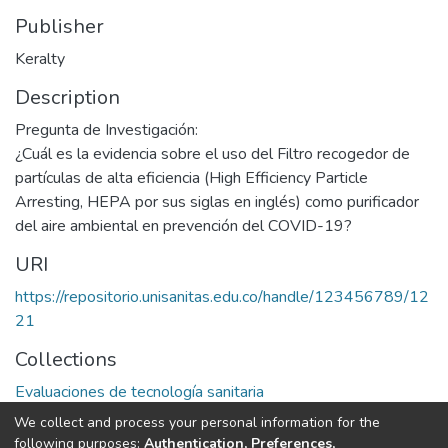
Publisher
Keralty
Description
Pregunta de Investigación:
¿Cuál es la evidencia sobre el uso del Filtro recogedor de
partículas de alta eficiencia (High Efficiency Particle
Arresting, HEPA por sus siglas en inglés) como purificador
del aire ambiental en prevención del COVID-19?
URI
https://repositorio.unisanitas.edu.co/handle/123456789/12
21
Collections
Evaluaciones de tecnología sanitaria
We collect and process your personal information for the
Full item page
following purposes:
Authentication, Preferences,