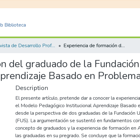
 Biblioteca
Revista de Desarrollo Profesoral Universitario REDPRO
Experiencia de formación del graduado de la Fundación Universitaria Sanitas: una vivencia desde el Aprendizaje Basado en Problemas (ABP)
n del graduado de la Fundación 
 Aprendizaje Basado en Problem
Description
El presente artículo, pretende dar a conocer la experienci
el Modelo Pedagógico Institucional Aprendizaje Basado
desde la perspectiva de dos graduadas de la Fundación Un
(FUS). La argumentación se sustentó en fundamentos con
concepto de graduados y la experiencia de formación en 
las graduadas en su pregrado. Se concluye que la formac