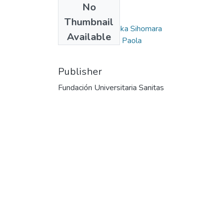
No
Authors
Thumbnail
Bernal Fajardo, Erika Sihomara
Available
Vargas Rodríguez, Paola
Publisher
Fundación Universitaria Sanitas