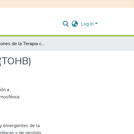
Log In
Indicaciones de la Terapia con Oxigenación hiperbárica (TOHB)
a (TOHB)
ión a
tmosférica
 y emergentes de la
línicas y de gestión.