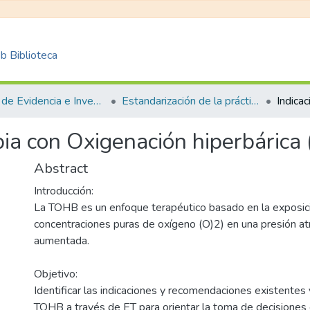
 Biblioteca
Centro de Evidencia e Investigación para las Decisiones en Salud – CEIDS
Estandarización de la práctica clínica
apia con Oxigenación hiperbáric
Abstract
Introducción:
La TOHB es un enfoque terapéutico basado en la exposic
concentraciones puras de oxígeno (O)2) en una presión a
aumentada.
Objetivo:
Identificar las indicaciones y recomendaciones existentes
TOHB a través de ET para orientar la toma de decisiones c