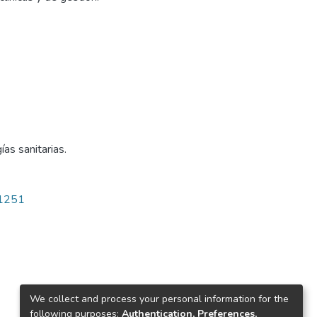
ías sanitarias.
/1251
We collect and process your personal information for the
following purposes:
Authentication, Preferences,