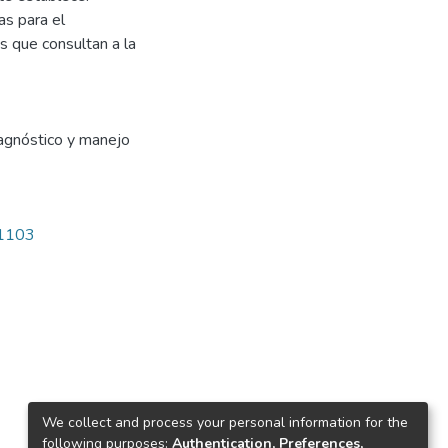
as para el
s que consultan a la
agnóstico y manejo
/1103
We collect and process your personal information for the
following purposes:
Authentication, Preferences,