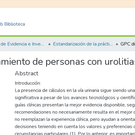
 Biblioteca
Centro de Evidencia e Investigación para las Decisiones en Salud – CEIDS
Estandarización de la práctica clínica
miento de personas con urolitia
Abstract
Introducción:
La presencia de cálculos en la vía urinaria sigue siendo un
significativa a pesar de los avances tecnológicos y científ
guías clínicas presentan la mejor evidencia disponible, segu
recomendaciones no necesariamente resulta en el mejor 
no reemplazan la experiencia clínica, pero ayudan a orient
decisiones teniendo en cuenta los valores y preferencias 
circunstancias particulares (1). Por lo anterior, es importa