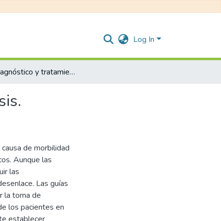
Log In
GPC diagnóstico y tratamiento de personas con urolitiasis.
sis.
a causa de morbilidad
icos. Aunque las
ir las
desenlace. Las guías
ar la toma de
de los pacientes en
nte establecer