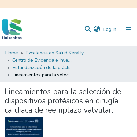
(current)
Log In
Home
Excelencia en Salud Keralty
Inicio
Web
Centro de Evidencia e Investigación para las Decisiones en Salud – CEIDS
Unisanitas
Web
Estandarización de la práctica clínica
Biblioteca
Lineamientos para la selección de dispositivos protésicos en cirugía cardiaca de reemplazo valvular.
Lineamientos para la selección de
dispositivos protésicos en cirugía
cardiaca de reemplazo valvular.