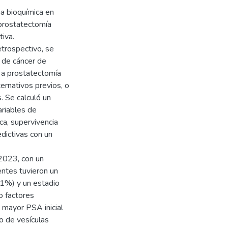
ia bioquímica en
 prostatectomía
tiva.
etrospectivo, se
 de cáncer de
 a prostatectomía
ternativos previos, o
. Se calculó un
riables de
ca, supervivencia
edictivas con un
2023, con un
ntes tuvieron un
1%) y un estadio
 factores
n mayor PSA inicial
o de vesículas