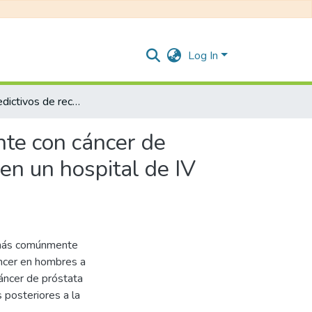
Log In
Factores predictivos de recurrencia bioquímica en paciente con cáncer de próstata localizado sometidos a prostatectomía radical en un hospital de IV Nivel en Bogotá – Colombia
nte con cáncer de
en un hospital de IV
r más comúnmente
áncer en hombres a
áncer de próstata
 posteriores a la