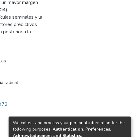
y un mayor margen
04).
ículas seminales y la
ctores predictivos
 posterior a la
tas
a radical
/972
We collect and process your personal information for the
following purposes:
Authentication, Preferences,
Acknowledgement and Statistics
.