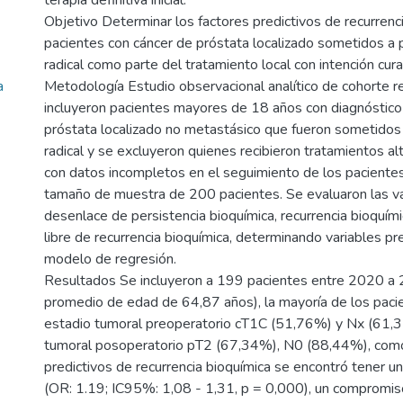
terapia definitiva inicial.
Objetivo Determinar los factores predictivos de recurrenc
pacientes con cáncer de próstata localizado sometidos a
radical como parte del tratamiento local con intención cura
a
Metodología Estudio observacional analítico de cohorte r
incluyeron pacientes mayores de 18 años con diagnóstico
próstata localizado no metastásico que fueron sometidos
radical y se excluyeron quienes recibieron tratamientos al
con datos incompletos en el seguimiento de los pacientes
tamaño de muestra de 200 pacientes. Se evaluaron las va
desenlace de persistencia bioquímica, recurrencia bioquími
libre de recurrencia bioquímica, determinando variables pr
modelo de regresión.
Resultados Se incluyeron a 199 pacientes entre 2020 a 
promedio de edad de 64,87 años), la mayoría de los pacie
estadio tumoral preoperatorio cT1C (51,76%) y Nx (61,3
tumoral posoperatorio pT2 (67,34%), N0 (88,44%), como
predictivos de recurrencia bioquímica se encontró tener u
(OR: 1.19; IC95%: 1,08 - 1,31, p = 0,000), un compromis