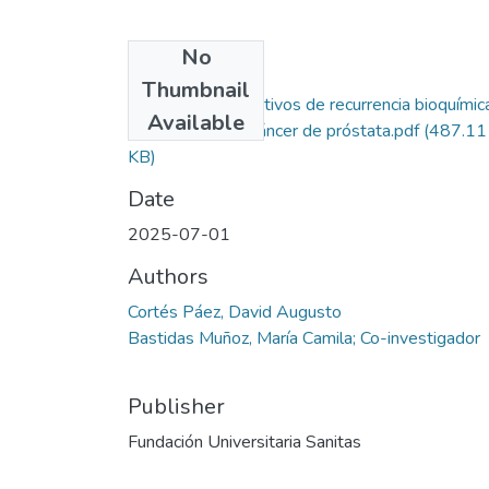
No
Files
Thumbnail
Factores predictivos de recurrencia bioquímic
Available
en paciente con cáncer de próstata.pdf
(487.11
KB)
Date
2025-07-01
Authors
Cortés Páez, David Augusto
Bastidas Muñoz, María Camila; Co-investigador
Publisher
Fundación Universitaria Sanitas