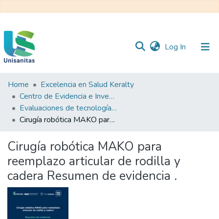
(current)
Log In
Home
Excelencia en Salud Keralty
Inicio
Web
Centro de Evidencia e Investigación para las Decisiones en Salud – CEIDS
Unisanitas
Web
Evaluaciones de tecnología sanitaria
Biblioteca
Cirugía robótica MAKO para reemplazo articular de rodilla y cadera Resumen de evidencia .
Cirugía robótica MAKO para
reemplazo articular de rodilla y
cadera Resumen de evidencia .