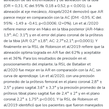
alineación de las extremidades y de alineación de la tibia
(OR = 0,31; IC del 95%: 0,18 a 0,52; p < 0,001). La
alineación al eje mecánico, Alrajeb/2024 demostró que AR
parece mejor en comparación con la AC (DM: -0,95; IC del
95%: -1,49 a -0,41; p<0,0006; I2=0%). Lin et al /2020
refiere menor error en Mako en la tibia posterior (AR-Mako:
1,9°; AC: 3,1°) y en el error del plano coronal de la prótesis
de la tibia (AR: 0,2° ±1,8°; AC: 2,7°±2,1°; p<0,0001). Y
finalmente en la RSL de Robinson et al/2019 refiere que la
alineación optima lograda en AR fue del 62% y aceptable
en el 36%. Para los resultados de precisión en el
posicionamiento del implante, la RSL de Batailler et
al/2020 fue mejor en la AR en comparación con la AC, sin
curva de aprendizaje. Lin et al/2020, con una precisión
promedio de la prótesis femoral en el plano coronal 2,8° ±
2,5° y plano sagital 3,6° ± 3,3° y la precisión promedio de la
prótesis tibial plano sagital fue de 2,4° ± 2° y en el plano
coronal 2,2° ± 1,75°; p<0.001. Y la RSL de Robinson et
al/2019 identificó que los pacientes que fueron manejados