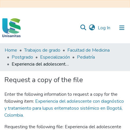
(current)
Log In
Home
Trabajos de grado
Facultad de Medicina
Inicio
Web
Postgrado
Especialización
Pediatría
Unisanitas
Web
Experiencia del adolescente con diagnóstico y tratamiento para lupus eritematoso sistémico en Bogotá, Colombia.
Biblioteca
Request a copy of the file
Enter the following information to request a copy for the
following item:
Experiencia del adolescente con diagnóstico
y tratamiento para lupus eritematoso sistémico en Bogotá,
Colombia.
Requesting the following file: Experiencia del adolescente